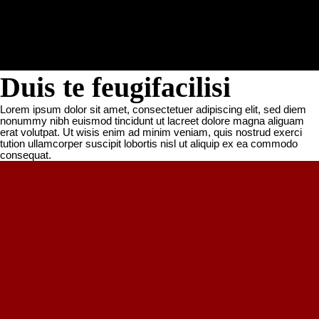
найд
Duis te feugifacilisi
Lorem ipsum dolor sit amet, consectetuer adipiscing elit, sed diem
nonummy nibh euismod tincidunt ut lacreet dolore magna aliguam
erat volutpat. Ut wisis enim ad minim veniam, quis nostrud exerci
tution ullamcorper suscipit lobortis nisl ut aliquip ex ea commodo
consequat.
Оферта