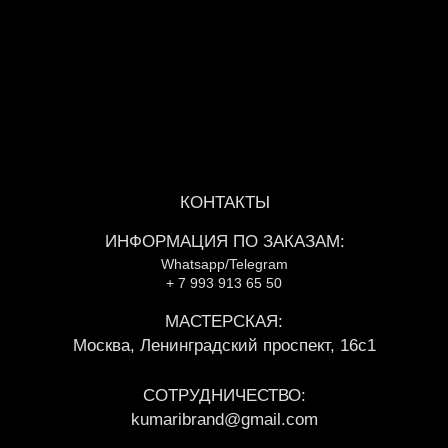
КОНТАКТЫ
ИНФОРМАЦИЯ ПО ЗАКАЗАМ:
Whatsapp/Telegram
+ 7 993 913 65 50
МАСТЕРСКАЯ:
Москва, Ленинградский проспект, 16с1
СОТРУДНИЧЕСТВО:
kumaribrand@gmail.com
ЮРИДИЧЕСКАЯ ИНФОРМАЦИЯ:
ИП Бузулукова Анастасия Андреевна
Юридический адрес:
г.Москва 129347 ул.Холмогорская д.6 корп.1
ИНН 771673917903
ОГРНИП 319774600705181
Р/С 40802810801500084200
Банк ТОЧКА ПАО банка “ФК ОТКРЫТИЕ”
БИК 044525999
К/С 30101810845250000999
Оферта
Индивидуальный заказ
Индивидуальный заказ
Гарантия