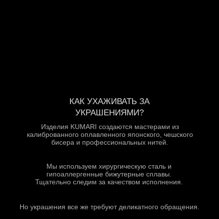
КАК УХАЖИВАТЬ ЗА
УКРАШЕНИЯМИ?
Изделия KUMARI создаются мастерами из
калиброванного оплавленного японского, чешского
бисера и профессиональных нитей.
Мы используем хирургическую сталь и
гипоаллергенные бижутерные сплавы.
Тщательно следим за качеством исполнения.
Но украшения все же требуют деликатного обращения.
ПРОЯВИТЕ О НИХ ЗАБОТУ:
Так как бисеринки стеклянные, они могут расколоться
при сильном механическом воздействии.
Храните изделия отдельно от остальных украшений,
например, в нашем классном кожаном пыльнике, который
мы бесплатно добавляем к каждому заказу.
Старайтесь избегать прямого контакта с водой,
парфюмом, кремом и химическими продуктами.
Снимайте украшения перед купанием и походом в
бассейн, иначе бисер может потерять ювелирный блеск*.
*кроме позиций в каталоге с отметкой “не боится влаги”