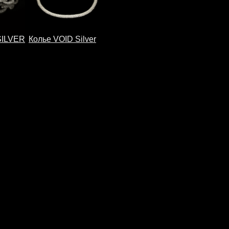
+7 967
SILVER
Колье VOID Silver
0136556