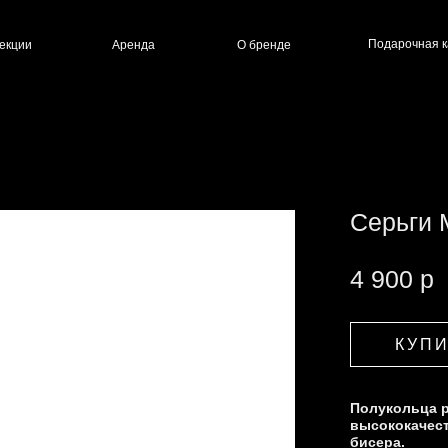
Подарочная карта
Аренда
О бренде
MOONS Silver
Описани
Серьги 
4 900 р
КУП
КУП
Полукольца р
высококачес
бисера.