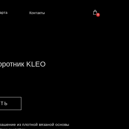
зину (размер):
Контакты
0
ть в корзину
е:
оротник KLEO
ИТЬ
ИТЬ
0 р
рашение из плотной вязаной основы