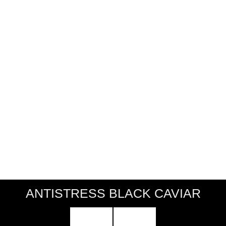
ANTISTRESS BLACK CAVIAR
Кольцо ANTISTRESS Black
Caviar
3 900 р
КУПИТЬ
Уникальное кольцо Антистресс - это более
сотни мельчайших элементов стали,
связанных японской синтетической нитью.
За счет своей фактуры кольцо обладает
массажным эффектом. Лёгкое и невесомое,
оно не боится влаги и станет незаменимой